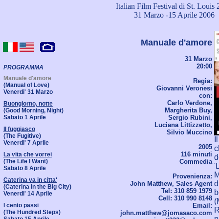
Italian Film Festival di St. Louis
31 Marzo -15 Aprile 2006
Manuale d'amore
31 Marzo
20:00
PROGRAMMA
Manuale d'amore
Regia:
(Manual of Love)
Giovanni Veronesi
Venerdi' 31 Marzo
con:
Carlo Verdone,
Buongiorno, notte
Margherita Buy,
(Good Morning, Night)
Sabato 1 Aprile
Sergio Rubini,
Luciana Littizzetto,
Il fuggiasco
Silvio Muccino
(The Fugitive)
I
Venerdi' 7 Aprile
2005
c
116 minuti
La vita che vorrei
d
(The Life I Want)
Commedia
'
Sabato 8 Aprile
M
Provenienza:
Caterina va in citta'
d
John Matthew, Sales Agent
(Caterina in the Big City)
Tel: 310 859 1979
b
Venerdi' 14 Aprile
Cell: 310 990 8148
(
I cento passi
Email:
R
(The Hundred Steps)
john.matthew@jomasaco.com
p
Sabato 15 Aprile