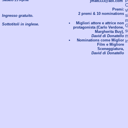
jmatt333@aol.com
O
Premi:
v
2 premi & 10 nominations
s
Ingresso gratuito.
m
Migliori attore e attrice non
Sottotitoli in inglese.
G
protagonista (Carlo Verdone,
s
Margherita Buy),
m
David di Donatello
Nominations come Miglior
i
Film e Migliore
Sceneggiatura,
David di Donatello